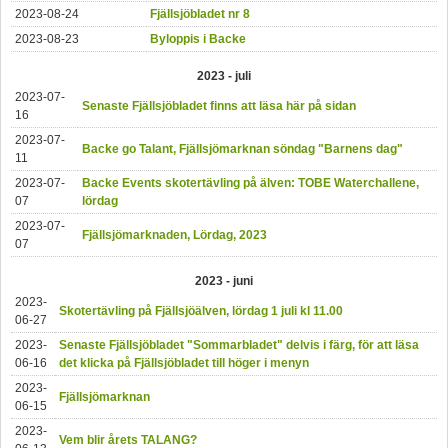
2023-08-24
Fjällsjöbladet nr 8
2023-08-23
Byloppis i Backe
2023 - juli
2023-07-
Senaste Fjällsjöbladet finns att läsa här på sidan
16
2023-07-
Backe go Talant, Fjällsjömarknan söndag "Barnens dag"
11
2023-07-
Backe Events skotertävling på älven: TOBE Waterchallene,
07
lördag
2023-07-
Fjällsjömarknaden, Lördag, 2023
07
2023 - juni
2023-
Skotertävling på Fjällsjöälven, lördag 1 juli kl 11.00
06-27
2023-
Senaste Fjällsjöbladet "Sommarbladet" delvis i färg, för att läsa
06-16
det klicka på Fjällsjöbladet till höger i menyn
2023-
Fjällsjömarknan
06-15
2023-
Vem blir årets TALANG?