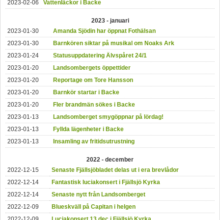
2023-02-06
Vattenläckor i Backe
2023 - januari
2023-01-30
Amanda Sjödin har öppnat Fothälsan
2023-01-30
Barnkören siktar på musikal om Noaks Ark
2023-01-24
Statusuppdatering Älvspåret 24/1
2023-01-20
Landsombergets öppettider
2023-01-20
Reportage om Tore Hansson
2023-01-20
Barnkör startar i Backe
2023-01-20
Fler brandmän sökes i Backe
2023-01-13
Landsomberget smygöppnar på lördag!
2023-01-13
Fyllda lägenheter i Backe
2023-01-13
Insamling av fritidsutrustning
2022 - december
2022-12-15
Senaste Fjällsjöbladet delas ut i era brevlådor
2022-12-14
Fantastisk luciakonsert i Fjällsjö Kyrka
2022-12-14
Senaste nytt från Landsomberget
2022-12-09
Blueskväll på Capitan i helgen
2022-12-09
Luciakonsert 13 dec i Fjällsjö Kyrka