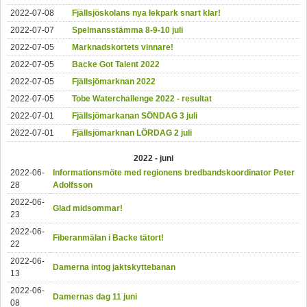
2022-07-08
Fjällsjöskolans nya lekpark snart klar!
2022-07-07
Spelmansstämma 8-9-10 juli
2022-07-05
Marknadskortets vinnare!
2022-07-05
Backe Got Talent 2022
2022-07-05
Fjällsjömarknan 2022
2022-07-05
Tobe Waterchallenge 2022 - resultat
2022-07-01
Fjällsjömarkanan SÖNDAG 3 juli
2022-07-01
Fjällsjömarknan LÖRDAG 2 juli
2022 - juni
2022-06-
Informationsmöte med regionens bredbandskoordinator Peter
28
Adolfsson
2022-06-
Glad midsommar!
23
2022-06-
Fiberanmälan i Backe tätort!
22
2022-06-
Damerna intog jaktskyttebanan
13
2022-06-
Damernas dag 11 juni
08