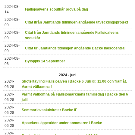
2024-08-
Fjällsjöälvens scoutkår prova på dag
14
2024-08-
Citat ifrån Jämtlands tidningen angående utvecklingsprojekt
09
2024-08-
Citat från Jämtlands tidningen angående Fjällsjöälvens
09
scoutkår
2024-08-
Citat ur Jämtlands tidningen angående Backe hälsocentral
09
2024-08-
Byloppis 14 September
06
2024 - juni
2024-
Skotertävling Fjällsjöälven i Backe 6 Juli Kl: 11.00 och framåt.
06-28
Varmt välkomna !
2024-
Varmt välkomna på Fjällsjömarknans familjedag i Backe den 6
06-28
juli!
2024-
Sommarlovsaktiviteter Backe IF
06-28
2024-
Apotekets öppettider under sommaren i Backe
06-28
2024-