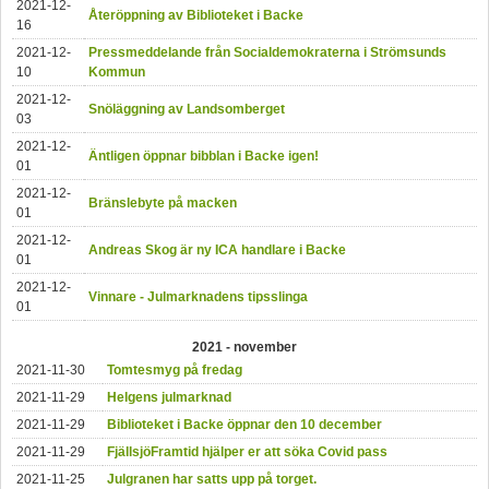
2021-12-
Återöppning av Biblioteket i Backe
16
2021-12-
Pressmeddelande från Socialdemokraterna i Strömsunds
10
Kommun
2021-12-
Snöläggning av Landsomberget
03
2021-12-
Äntligen öppnar bibblan i Backe igen!
01
2021-12-
Bränslebyte på macken
01
2021-12-
Andreas Skog är ny ICA handlare i Backe
01
2021-12-
Vinnare - Julmarknadens tipsslinga
01
2021 - november
2021-11-30
Tomtesmyg på fredag
2021-11-29
Helgens julmarknad
2021-11-29
Biblioteket i Backe öppnar den 10 december
2021-11-29
FjällsjöFramtid hjälper er att söka Covid pass
2021-11-25
Julgranen har satts upp på torget.