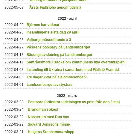
2022-05-02
Valborgsfirandet i Fjällsjöområdet
2022-05-02
Årets Fjällsjöbo genom tiderna
2022 - april
2022-04-29
Björnen har vaknat
2022-04-28
Insamlingens sista dag 29 april
2022-04-28
Valborgsmässofirande x 3
2022-04-27
Påskens poolpary på Landsomberget
2022-04-13
Säsongsavslutning på Landsomberget
2022-04-11
Samrådsmöte i Backe om kommunens nya översiktsplan!
2022-04-08
Insamling till Ukraina i samarbete med Fjällsjö Framtid
2022-04-06
Tre dagar kvar på slalomsäsongen!
2022-04-01
Landsomberget avstyckas
2022 - mars
2022-03-28
Postnord förändrar utdelningen av post från den 2 maj
2022-03-24
Brandmän sökes!
2022-03-22
Konserten med Duo Vox
2022-03-22
Sigvard Jonssons minne
2022-03-21
Helgens Stenhammarslopp