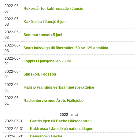
2022-06-
Rekordår för kakfrossade i Jansjö
07
2022-06-
Kakfrossa i Jansjö 6 juni
03
2022-06-
Sommarkonsert 5 juni
03
2022-06-
Snart halvvägs till fibermålet! 60 av 129 anmälda
03
2022-06-
Loppis i Fjällsjöhallen 2 juni
01
2022-06-
Simskola i Rossön
01
2022-06-
Fjällsjö Framtids verksamhetsberättelse
01
2022-06-
Radiointervju med Årets Fjällsjöbo
01
2022 - maj
2022-05-31
Grattis igen till Backe Hälsocentral!
2022-05-31
Kakfrossa i Jansjö på nationaldagen
2022-05-31
Dansshow i Backe