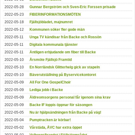
2022-05-28
Gunnar Bergström och Sven-Eric Forssen prisade
2022-05-23
FIBERINFORMATIONSMÖTEN
2022-05-18
Fjällsjöbladet, majnumret
2022-05-12
Kommunen söker fler gode män
2022-05-11
Unga TV kändisar från Backe och Rossön
2022-05-11
Digitala kommunala tjänster
2022-05-11
Äntligen erbjudande om fiber till Backe
2022-05-10
Årsmöte Fjällsjö Framtid
2022-05-10
En Norrländsk Glitterhelg gick av stapeln
2022-05-10
Bäverutställning på Byservicekontoret
2022-05-09
All For One GospelChoir
2022-05-09
Lediga jobb i Backe
2022-05-09
Äldreomsorgens personal får igenom sina krav
2022-05-09
Backe IF loppis öppnar för säsongen
2022-05-05
Nu är hjälpsändningen från Backe på väg!
2022-05-04
Pumptracken är körbar!
2022-05-02
Vårstäda, ÅVC har extra öppet