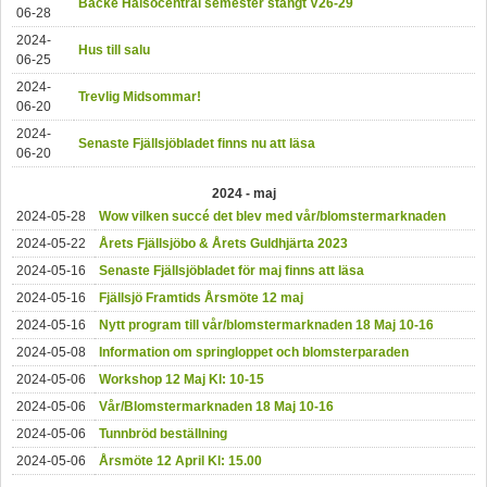
Backe Hälsocentral semester stängt V26-29
06-28
2024-
Hus till salu
06-25
2024-
Trevlig Midsommar!
06-20
2024-
Senaste Fjällsjöbladet finns nu att läsa
06-20
2024 - maj
2024-05-28
Wow vilken succé det blev med vår/blomstermarknaden
2024-05-22
Årets Fjällsjöbo & Årets Guldhjärta 2023
2024-05-16
Senaste Fjällsjöbladet för maj finns att läsa
2024-05-16
Fjällsjö Framtids Årsmöte 12 maj
2024-05-16
Nytt program till vår/blomstermarknaden 18 Maj 10-16
2024-05-08
Information om springloppet och blomsterparaden
2024-05-06
Workshop 12 Maj Kl: 10-15
2024-05-06
Vår/Blomstermarknaden 18 Maj 10-16
2024-05-06
Tunnbröd beställning
2024-05-06
Årsmöte 12 April Kl: 15.00