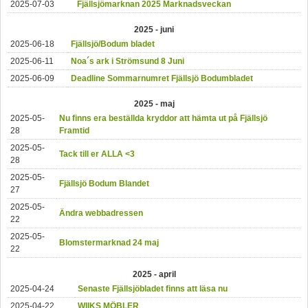
2025-07-03
Fjällsjömarknan 2025 Marknadsveckan
2025 - juni
2025-06-18
Fjällsjö/Bodum bladet
2025-06-11
Noa´s ark i Strömsund 8 Juni
2025-06-09
Deadline Sommarnumret Fjällsjö Bodumbladet
2025 - maj
2025-05-
Nu finns era beställda kryddor att hämta ut på Fjällsjö
28
Framtid
2025-05-
Tack till er ALLA <3
28
2025-05-
Fjällsjö Bodum Blandet
27
2025-05-
Ändra webbadressen
22
2025-05-
Blomstermarknad 24 maj
22
2025 - april
2025-04-24
Senaste Fjällsjöbladet finns att läsa nu
2025-04-22
WIIKS MÖBLER