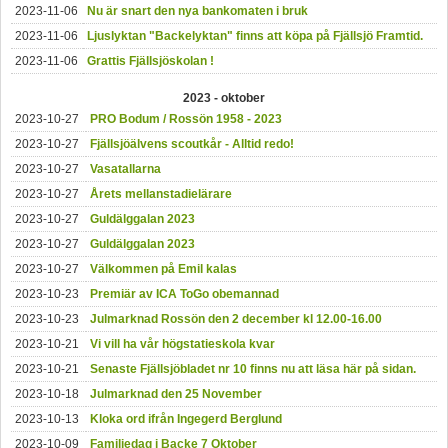
2023-11-06
Nu är snart den nya bankomaten i bruk
2023-11-06
Ljuslyktan "Backelyktan" finns att köpa på Fjällsjö Framtid.
2023-11-06
Grattis Fjällsjöskolan !
2023 - oktober
2023-10-27
PRO Bodum / Rossön 1958 - 2023
2023-10-27
Fjällsjöälvens scoutkår - Alltid redo!
2023-10-27
Vasatallarna
2023-10-27
Årets mellanstadielärare
2023-10-27
Guldälggalan 2023
2023-10-27
Guldälggalan 2023
2023-10-27
Välkommen på Emil kalas
2023-10-23
Premiär av ICA ToGo obemannad
2023-10-23
Julmarknad Rossön den 2 december kl 12.00-16.00
2023-10-21
Vi vill ha vår högstatieskola kvar
2023-10-21
Senaste Fjällsjöbladet nr 10 finns nu att läsa här på sidan.
2023-10-18
Julmarknad den 25 November
2023-10-13
Kloka ord ifrån Ingegerd Berglund
2023-10-09
Familjedag i Backe 7 Oktober