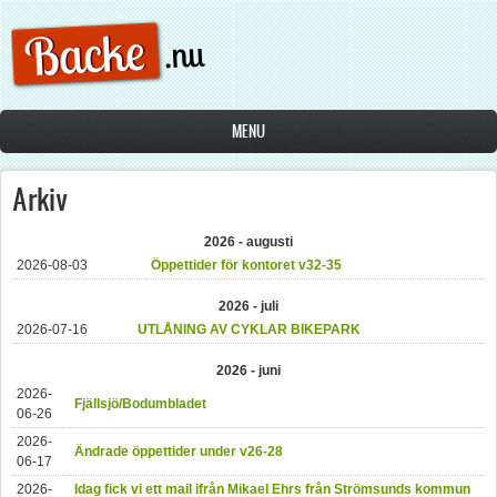
Hoppa till huvudinnehåll
MENU
Arkiv
2026 - augusti
2026-08-03
Öppettider för kontoret v32-35
2026 - juli
2026-07-16
UTLÅNING AV CYKLAR BIKEPARK
2026 - juni
2026-
Fjällsjö/Bodumbladet
06-26
2026-
Ändrade öppettider under v26-28
06-17
2026-
Idag fick vi ett mail ifrån Mikael Ehrs från Strömsunds kommun