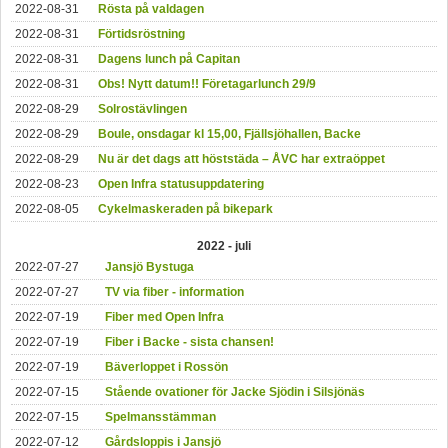
2022-08-31
Rösta på valdagen
2022-08-31
Förtidsröstning
2022-08-31
Dagens lunch på Capitan
2022-08-31
Obs! Nytt datum!! Företagarlunch 29/9
2022-08-29
Solrostävlingen
2022-08-29
Boule, onsdagar kl 15,00, Fjällsjöhallen, Backe
2022-08-29
Nu är det dags att höst­städa – ÅVC har extraöppet
2022-08-23
Open Infra statusuppdatering
2022-08-05
Cykelmaskeraden på bikepark
2022 - juli
2022-07-27
Jansjö Bystuga
2022-07-27
TV via fiber - information
2022-07-19
Fiber med Open Infra
2022-07-19
Fiber i Backe - sista chansen!
2022-07-19
Bäverloppet i Rossön
2022-07-15
Stående ovationer för Jacke Sjödin i Silsjönäs
2022-07-15
Spelmansstämman
2022-07-12
Gårdsloppis i Jansjö