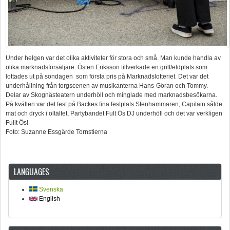
Under helgen var det olika aktiviteter för stora och små. Man kunde handla av
olika marknadsförsäljare. Östen Eriksson tillverkade en grill/eldplats som
lottades ut på söndagen som första pris på Marknadslotteriet. Det var det
underhållning från torgscenen av musikanterna Hans-Göran och Tommy.
Delar av Skognästeatern underhöll och minglade med marknadsbesökarna.
På kvällen var det fest på Backes fina festplats Stenhammaren, Capitain sålde
mat och dryck i öltältet, Partybandet Fult Ös DJ underhöll och det var verkligen
Fullt Ös!
Foto: Suzanne Essgärde Tornstierna
LANGUAGES
Svenska
English