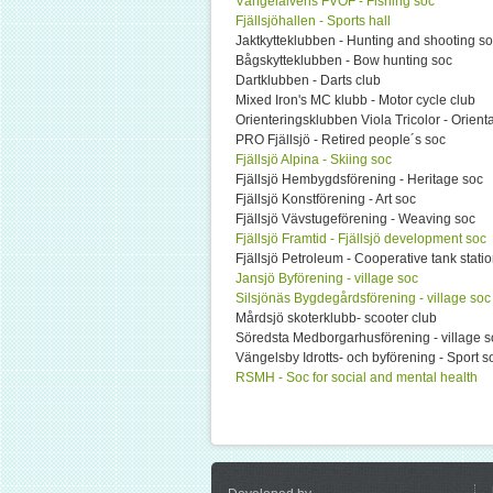
Vängelälvens FVOF - Fishing soc
Fjällsjöhallen - Sports hall
Jaktkytteklubben - Hunting and shooting s
Bågskytteklubben - Bow hunting soc
Dartklubben - Darts club
Mixed Iron's MC klubb - Motor cycle club
Orienteringsklubben Viola Tricolor - Orient
PRO Fjällsjö - Retired people´s soc
Fjällsjö Alpina - Skiing soc
Fjällsjö Hembygdsförening - Heritage soc
Fjällsjö Konstförening - Art soc
Fjällsjö Vävstugeförening - Weaving soc
Fjällsjö Framtid - Fjällsjö development soc
Fjällsjö Petroleum - Cooperative tank stati
Jansjö Byförening - village soc
Silsjönäs Bygdegårdsförening - village soc
Mårdsjö skoterklubb- scooter club
Söredsta Medborgarhusförening - village s
Vängelsby Idrotts- och byförening - Sport s
RSMH - Soc for social and mental health