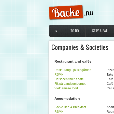
Skip to main content
♥
TO DO
STAY & EAT
Main menu
Companies & Societies
Restaurant and cafés
Restaurang Fjällsjögården
Pizze
RSMH
Take
Hälsocentralens café
Café
Fik på Landsomberget
Café 
Vietnamese food
Call 
Accomodation
Backe Bed & Breakfast
Apart
RSMH
Room