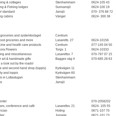
ing & cottages
Stenhammarn
0624-105 43
ng & Fishing lodges
Sunnansjö
0624-100 19
l standard
Jansjö
070- 376 88 72
ng cabins
Vängel
0624- 300 38
 groceries and systembolaget
Centrum
food groceries and more
Lasaretts. 27
0624-10156
ine and health care products
Centrum
077-145 04 50
flora Flowers
Torgv. 1
0624-10333
ding and miscellaneous
Lasarettsv. 7
070-797 07 15
 art & handmade gifts
Bagges väg 4
070-685 28 63
a look out by the roads!
le and second hand shop (loppis)
Kyrkvägen 11
ty and loppis
Kyrkvägen 60
s in Lottastugan
Stenhammarn
is
Jansjö
enter
070-2058202
ses, conference and café
Lasarettsv. 21
0624- 105 55
rician
Hoting
0671-107 70
ber
Junsele
0621-101 73