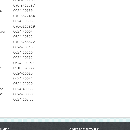
0624- 300 38
070-3425787
oc
0624-10639
070-3877484
0624-10603
070-6213919
ation
0624-40004
0624-10523
070-3768872
0624-10346
0624-20210
0624-10562
0624-101 69
on
0910- 375 77
0624-10025
0624-40041
0624-31030
oc
0624-40035
oc
0624-30060
0624-105 55