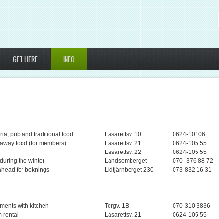
GET HERE
INFO
ria, pub and traditional food
Lasarettsv. 10
0624-10106
 away food (for members)
Lasarettsv. 21
0624-105 55
Lasarettsv. 22
0624-105 55
during the winter
Landsomberget
070- 376 88 72
ahead for boknings
Lidtjärnberget 230
073-832 16 31
ments with kitchen
Torgv. 1B
070-310 3836
 rental
Lasarettsv. 21
0624-105 55