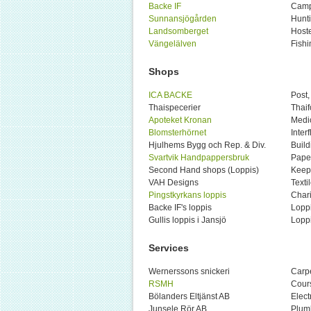
Backe IF
Camp
Sunnansjögården
Hunti
Landsomberget
Hoste
Vängelälven
Fishi
Shops
ICA BACKE
Post,
Thaispecerier
Thai
Apoteket Kronan
Medic
Blomsterhörnet
Inter
Hjulhems Bygg och Rep. & Div.
Buil
Svartvik Handpappersbruk
Paper
Second Hand shops (Loppis)
Keep 
VAH Designs
Texti
Pingstkyrkans loppis
Chari
Backe IF's loppis
Loppi
Gullis loppis i Jansjö
Lopp
Services
Wernerssons snickeri
Carp
RSMH
Cour
Bölanders Eltjänst AB
Elect
Junsele Rör AB
Plum