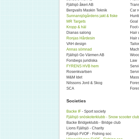
Fjällsjö åkeri AB
Tran
Bergvalls Maskin Teknik
Car r
Sunnansjögårdens jakt & fiske
Hunti
MR Targets
Goal 
Kropp & häl
Foot
Dianas salong
Hair 
Ronjas Hårdesin
Hair 
VAH design
Tailo
Annas sömnad
Machi
Fjällsjö Go Värmen AB
Wood
Forsbegs juridiska
Law
FYRENS HVB hem
Serv
Rosenkvartsen
Serv
M&M Idet
Mass
Nilssons Jord & Skog
Fores
SCA
Fores
Societies
Backe IF
- Sport society
Fjällsjö snöskoterklubb - Snow scooter clu
Backe Bridgeklubb - Bridge club
Lions Fjällsjö - Charity
Fjällsjö FVOF - Fishing soc