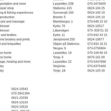
sportation and more
Lasarettsv. 25B
070-3479405
epair shop
Stationsv. 415
0624-104 25
ng & fishing experiences
Sunnansjö 160
0624-100 19
production
Brandv. 5
0624-105 10
 care and massage
Mariebergsv. 1
070-648 15 10
dresser
Kyrkv. 70
0624-10517
dresser
Läkarvägen
073- 829 51 32
r and textiles
Kyrkv. 11
070-642 43 15
ne brodery and prints
Jansjönoret 250
0624-10677
 and briquettes
Sågen på Stationsv.
073-832 16 31
Skogsv. 9
073-0756964
ice home
Lasarettsv. 19
070-108 86 33
ice home
Torgv. 4
0670-161 00
age, healing and more
Lasarettsv. 22
070-5447698
try
Silsjönäs
070-6375469
try
Torgv. 1B
0624-105 30
0624-10543
b
070-3941394
0621-22039
0624-10103
0624-10516