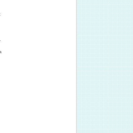
t
r
a