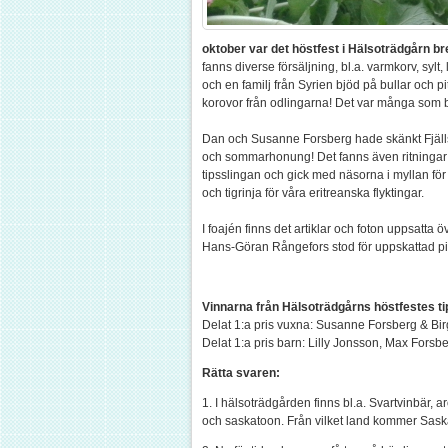
oktober var det höstfest i Hälsoträdgårn br
fanns diverse försäljning, bl.a. varmkorv, sylt
och en familj från Syrien bjöd på bullar och
korovor från odlingarna! Det var många som
Dan och Susanne Forsberg hade skänkt Fjälls
och sommarhonung! Det fanns även ritningar f
tipsslingan och gick med näsorna i myllan för
och tigrinja för våra eritreanska flyktingar.
I foajén finns det artiklar och foton uppsatta ö
Hans-Göran Rångefors stod för uppskattad p
Vinnarna från Hälsoträdgårns höstfestes ti
Delat 1:a pris vuxna: Susanne Forsberg & Bir
Delat 1:a pris barn: Lilly Jonsson, Max Fors
Rätta svaren:
1. I hälsoträdgården finns bl.a. Svartvinbär, 
och saskatoon. Från vilket land kommer Sa