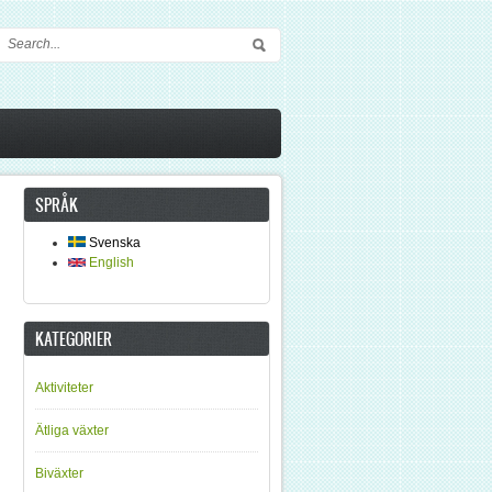
Sökformulär
SPRÅK
Svenska
English
KATEGORIER
Aktiviteter
Ätliga växter
Biväxter