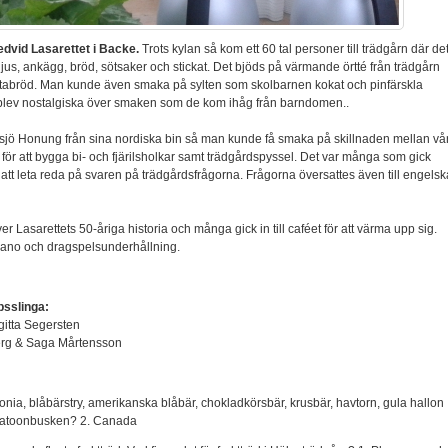
edvid Lasarettet i Backe.
Trots kylan så kom ett 60 tal personer till trädgårn där de
, ljus, ankägg, bröd, sötsaker och stickat. Det bjöds på värmande örtté från trädgårn
 pitabröd. Man kunde även smaka på sylten som skolbarnen kokat och pinfärskla
 blev nostalgiska över smaken som de kom ihåg från barndomen..
jö Honung från sina nordiska bin så man kunde få smaka på skillnaden mellan vå
ör att bygga bi- och fjärilsholkar samt trädgårdspyssel. Det var många som gick
 att leta reda på svaren på trädgårdsfrågorna. Frågorna översattes även till engelsk
ver Lasarettets 50-åriga historia och många gick in till caféet för att värma upp sig.
iano och dragspelsunderhållning.
psslinga:
gitta Segersten
berg & Saga Mårtensson
aronia, blåbärstry, amerikanska blåbär, chokladkörsbär, krusbär, havtorn, gula hallon
skatoonbusken? 2. Canada