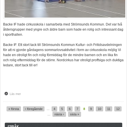
Backe IF hade cirkusskola i samarbeta med Strömsunds Kommun. Det var två
åldersgrupper med yngre och äldre barn som hade en rolig och intressant dag
i sporthallen.
Backe IF: Ett stort tack till Strömsunds Kommun Kultur- och Fritidsavdelningen
för att ni gjorde gårdagens sommarlovsaktivitet i form av cirkusskola möjlig Vi
hade en otroligt fin och rolig förmiddag för de mindre barnen och en lika fin
och rolig eftermiddag för de större. Nordcirkus har otroligt proffsiga och duktiga
ledare, stort tack till er!
Läs mer
om Cirkusskola med nordcirkus
« första
‹ föregående
…
4
5
6
7
8
9
10
11
12
Sidor
…
nästa ›
sista »