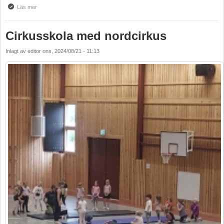
Läs mer
om Fjällsjö Spelmansstämma
Cirkusskola med nordcirkus
Inlagt av
editor
ons, 2024/08/21 - 11:13