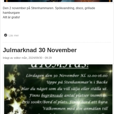
Den 2 november på Strenhammaren. Spökvandring, disco, grillade
hamburgare
Allt är gratis!
Läs mer
om Halloween
Julmarknad 30 November
Inlagt av
editor
mån, 2024/09/30 - 09:29