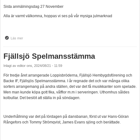
Sista anmälningsdag 27 November
Alla är varmt välkomna, hoppas vi ses på vår mysiga julmarknad
Läs mer
om Julmarknad 30 November
Fjällsjö Spelmansstämma
Inlagt av
editor
ons, 2024/08/21 - 11:59
För tredje året arrangerade Loppisbröderna, Fjällsjö Hembygdsförening och
Backe IF, Fjällsjös Spelmansstämma. I år regnade det och var många olika
sorters arrangemang på andra ställen, det var det få musikkanter som spelade.
Men man kunde köpa gott fika, våfflor m.m i serveringen. Uthomhus såldes
kolbullar. Det beslöt att ställa in på söndagen.
Underhållning var det på lördagen på dansbanan, först ut var Hans-Göran
Rångefors och Tommy Strömqvist, James Evans sjöng och berättade.