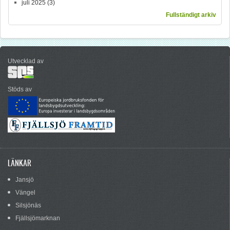
juli 2025
(3)
Fullständigt arkiv
Utvecklad av
Stöds av
LÄNKAR
Jansjö
Vängel
Silsjönäs
Fjällsjömarknan