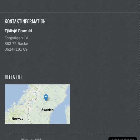
KONTAKTINFORMATION
Fjällsjö Framtid
Torgvägen 1A
883 72 Backe
0624- 101 69
HITTA HIT
Du är här
Hem
»
Arkiv
Tillbaka överst