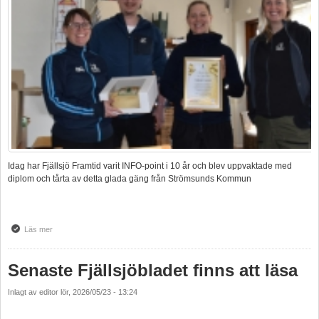
Idag har Fjällsjö Framtid varit INFO-point i 10 år och blev uppvaktade med
diplom och tårta av detta glada gäng från Strömsunds Kommun
Läs mer
om Tack för uppvaktningen
Senaste Fjällsjöbladet finns att läsa
Inlagt av
editor
lör, 2026/05/23 - 13:24