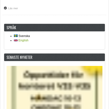
Läs mer
om Senaste Fjällsjöbladet finns att läsa
SPRÅK
Svenska
English
SENASTE NYHETER