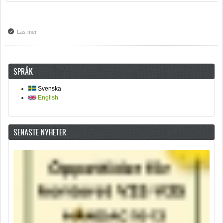
Läs mer
om Julmarknad 30 november på Stenhammaren Backe
SPRÅK
Svenska
English
SENASTE NYHETER