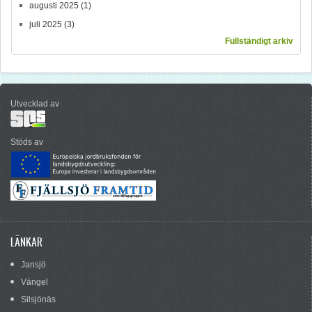
augusti 2025
(1)
juli 2025
(3)
Fullständigt arkiv
Utvecklad av
Stöds av
LÄNKAR
Jansjö
Vängel
Silsjönäs